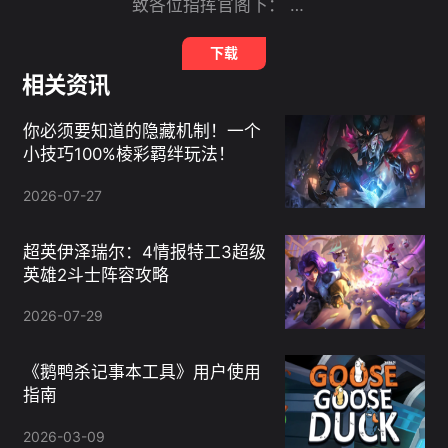
致各位指挥官阁下： 一款横跨亚欧大陆、穿越2000年的单机策略手游大作 -- 《欧陆战争5》，等待各位勇士们前来参战 ！在这款游戏中，共有【战役模式】、【征服模式】、【帝国模式】三种模式让你全面体验到策略战棋游戏的魅力之处！ 【战役模式】：在『古典时代 中世纪 帝王时代 航海时代 火药时代 工业时代』与拿破仑、华盛顿、成吉思汗等名将并肩作战 ，创造丰功伟绩，书写不朽传奇 ！ 【征服模式】：开启世界版图，在六个不同的时代，选择自己的国家，依靠出色的作战技巧、经济策略和外交手段，南征北战，铸造辉煌！ 【帝国模式】：在『酒馆』招募强大的将领；在『商店』获得王者神装，不断提升自我；拜访公主获得青睐，赢得芳心后方助阵；击退来犯敌军、攻城略地，这一切在『帝国』中应有尽有。
下载
相关资讯
你必须要知道的隐藏机制！一个
小技巧100%棱彩羁绊玩法！
2026-07-27
超英伊泽瑞尔：4情报特工3超级
英雄2斗士阵容攻略
2026-07-29
《鹅鸭杀记事本工具》用户使用
指南
2026-03-09