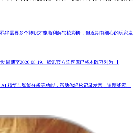
羁绊需要多个转职才能顺利解锁棱彩阶，但近期有细心的玩家发
动周期至2026-08-19。腾讯官方阵容库已将本阵容列为 【
AI 精简与智能分析等功能，帮助你轻松记录发言、追踪线索、