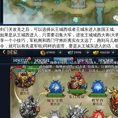
剑门关攻克之后，可以选择从王城西或者王城东进入敌国王城。
如果是从王城西进入，只需要召集大军，进攻王城城西大将(大
享一个小技巧，军机阁和西门守将距离实在太远了，跑到马儿
令，就可以有先遣军啦)同样的道理，要是从王城东进入的话，