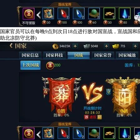
国家官员可以在每晚9点到次日18点进行敌对国宣战，宣战国
助北凉防守北莽)