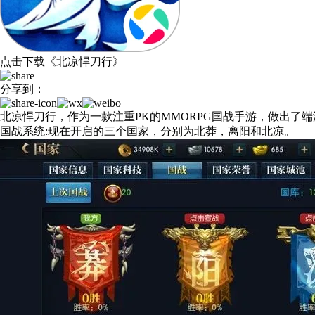
点击下载
《
北凉悍刀行
》
分享到：
北凉悍刀行，作为一款注重PK的MMORPG国战手游，做出了
国战系统:现在开启的三个国家，分别为北莽，离阳和北凉。