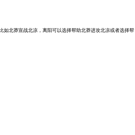
(比如北莽宣战北凉，离阳可以选择帮助北莽进攻北凉或者选择帮