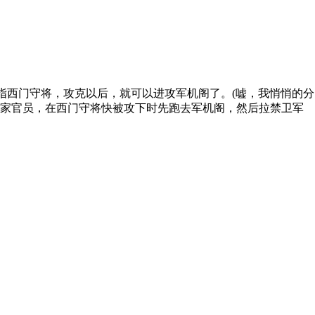
指西门守将，攻克以后，就可以进攻军机阁了。(嘘，我悄悄的分
国家官员，在西门守将快被攻下时先跑去军机阁，然后拉禁卫军