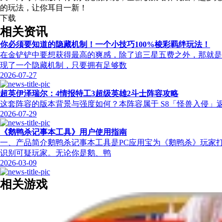
的玩法，让你耳目一新！
下载
相关资讯
你必须要知道的隐藏机制！一个小技巧100%棱彩羁绊玩法！
在金铲铲中要想获得最高的爽感，除了追三星五费之外，那就是
现了一个隐藏机制，只要拥有足够数
2026-07-27
超英伊泽瑞尔：4情报特工3超级英雄2斗士阵容攻略
这套阵容的版本背景与强度如何？本阵容属于 S8「怪兽入侵」返场赛季，
2026-07-29
《鹅鸭杀记事本工具》用户使用指南
一、产品简介鹅鸭杀记事本工具是PC应用宝为《鹅鸭杀》玩家
识别可疑玩家。无论你是鹅、鸭
2026-03-09
相关游戏