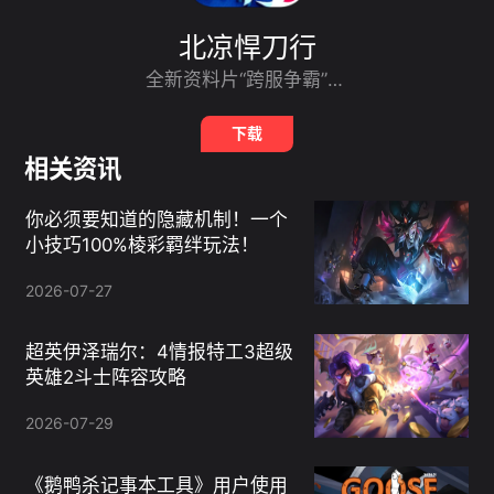
北凉悍刀行
全新资料片“跨服争霸”飞升战场版本开启！不记名厮杀畅快PK，争夺至高荣誉金奖，享受激情战斗带来的无限快感！跨服版本战场即将开启，赢取专属荣耀奖励和称号，新版本让你一次爽翻天！同时，新版本将引入宠物系统，全新收集培养玩法，超多宠物形象和属性成长，宠物协同作战全程助力，更加让你欲罢不能，将带给你更加震撼的游戏体验！新版本同时加入众多优化体验的玩法，让你耳目一新！
下载
相关资讯
你必须要知道的隐藏机制！一个
小技巧100%棱彩羁绊玩法！
2026-07-27
超英伊泽瑞尔：4情报特工3超级
英雄2斗士阵容攻略
2026-07-29
《鹅鸭杀记事本工具》用户使用