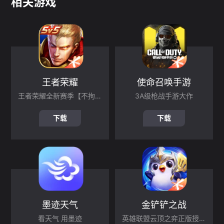
相关游戏
王者荣耀
使命召唤手游
王者荣耀全新赛季【不拘命格】现已上线！孙悟空命格【心魔六耳】登场 ，命，不拘一格
3A级枪战手游大作
下载
下载
墨迹天气
金铲铲之战
看天气 用墨迹
英雄联盟云顶之弈正版授权手游