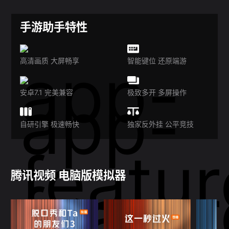
手游助手特性
高清画质 大屏畅享
智能键位 还原端游
安卓7.1 完美兼容
极致多开 多屏操作
自研引擎 极速畅快
独家反外挂 公平竞技
腾讯视频 电脑版模拟器