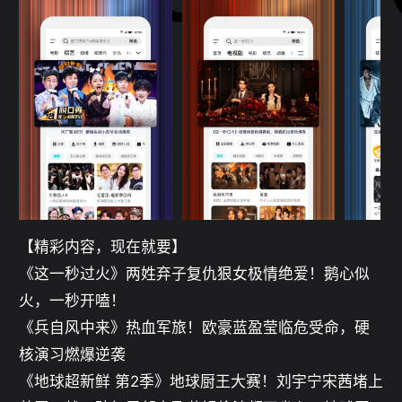
【精彩内容，现在就要】

《这一秒过火》两姓弃子复仇狠女极情绝爱！鹅心似
火，一秒开嗑！

《兵自风中来》热血军旅！欧豪蓝盈莹临危受命，硬
核演习燃爆逆袭

《地球超新鲜 第2季》地球厨王大赛！刘宇宁宋茜堵上