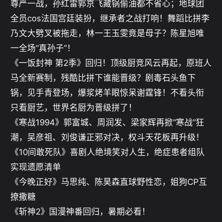
尊严一战，孙红雷郭京飞藏锅偷油都不省心；地球团
全员cos法国宫廷装扮，继承者之战打响！舞蹈比拼李
乃文大劈叉被拖走，林一王玉雯竟是母子？陈星旭唯
一全场“真孙子”！

《一饭封神 第2季》回归！顶级厨竞风云再起，原班人
马全新赛制，残酷比拼下谁能晋级？剧毒石头鱼下
锅，见手青登场，爆浆烤羊眼惊呆谢霆锋！不看头衔
只看厨艺，世界名厨为晋级拼了！

《寒战1994》郭富城、周润发、梁家辉再掀“寒战”狂
潮，吴彦祖、刘俊谦正邪对决，权斗天花板再升级！

《10间敢死队》喜剧人绝境笑对人生，绝症患者组队
实现遗愿清单

《今晚正好》马思纯、陈昊森直球野性恋，姐狗CP互
撩撒糖

《斩神2》国漫神番回归，暑期必看！
